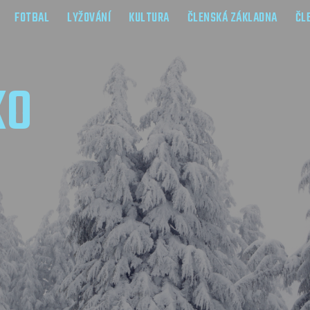
FOTBAL
LYŽOVÁNÍ
KULTURA
ČLENSKÁ ZÁKLADNA
ČL
KO