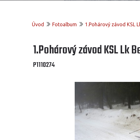
Úvod
Fotoalbum
1.Pohárový závod KSL L
1.Pohárový závod KSL Lk 
P1110274