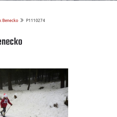
k Benecko
P1110274
Benecko