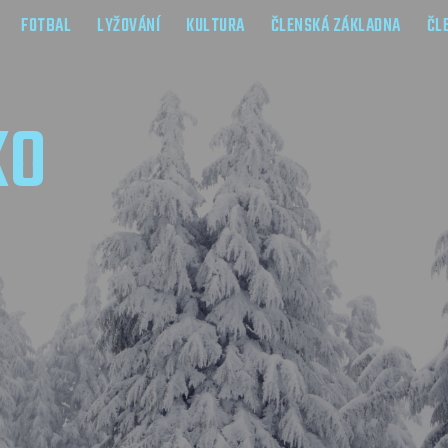
FOTBAL
LYŽOVÁNÍ
KULTURA
ČLENSKÁ ZÁKLADNA
ČL
KO