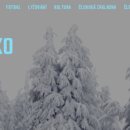
FOTBAL
LYŽOVÁNÍ
KULTURA
ČLENSKÁ ZÁKLADNA
ČL
KO