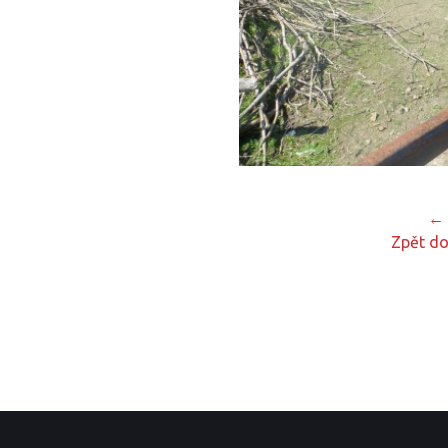
← 
Zpět do