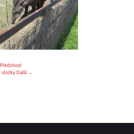
Předchozí
 složky
Další →