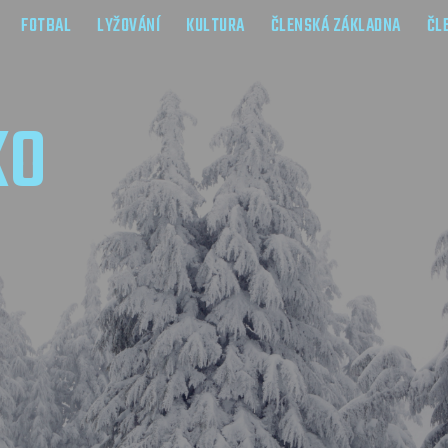
FOTBAL
LYŽOVÁNÍ
KULTURA
ČLENSKÁ ZÁKLADNA
ČL
KO