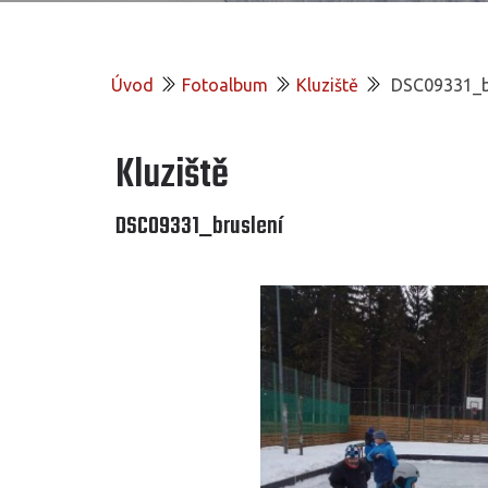
Úvod
Fotoalbum
Kluziště
DSC09331_b
Kluziště
DSC09331_bruslení