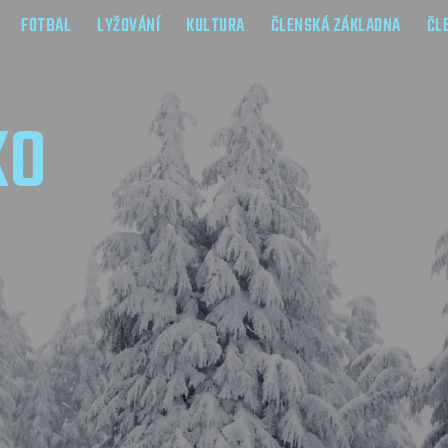
FOTBAL
LYŽOVÁNÍ
KULTURA
ČLENSKÁ ZÁKLADNA
ČL
KO