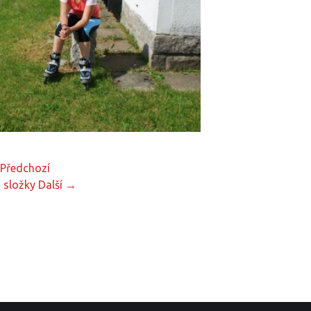
Předchozí
 složky
Další →