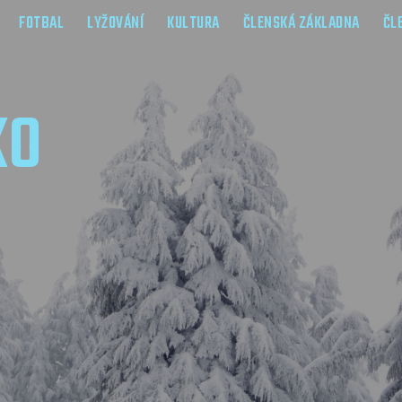
FOTBAL
LYŽOVÁNÍ
KULTURA
ČLENSKÁ ZÁKLADNA
ČL
KO