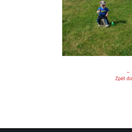
← 
Zpět do