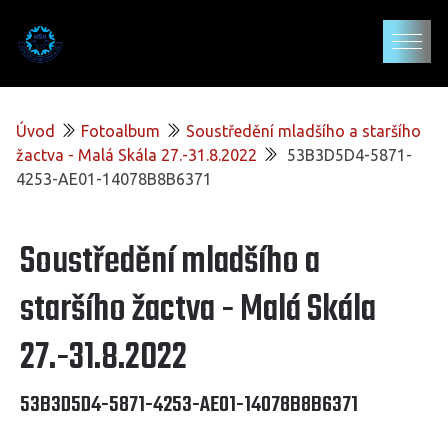
Úvod
Fotoalbum
Soustředění mladšího a staršího
žactva - Malá Skála 27.-31.8.2022
53B3D5D4-5871-
4253-AE01-14078B8B6371
Soustředění mladšího a
staršího žactva - Malá Skála
27.-31.8.2022
53B3D5D4-5871-4253-AE01-14078B8B6371