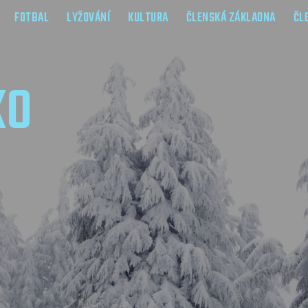
FOTBAL
LYŽOVÁNÍ
KULTURA
ČLENSKÁ ZÁKLADNA
ČL
KO