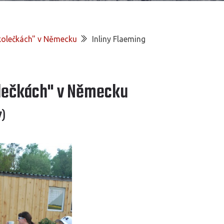
"kolečkách" v Německu
Inliny Flaeming
olečkách" v Německu
7)