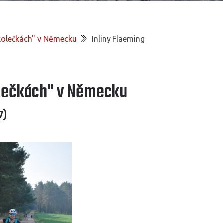
"kolečkách" v Německu
Inliny Flaeming
olečkách" v Německu
7)