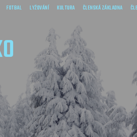
FOTBAL
LYŽOVÁNÍ
KULTURA
ČLENSKÁ ZÁKLADNA
ČL
KO