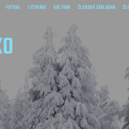
FOTBAL
LYŽOVÁNÍ
KULTURA
ČLENSKÁ ZÁKLADNA
ČL
KO