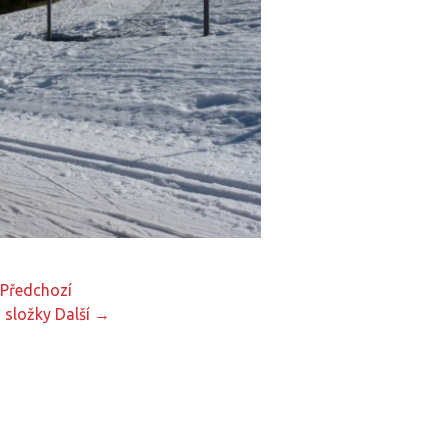
Předchozí
 složky
Další →