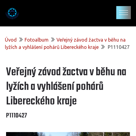
Úvod
Fotoalbum
Veřejný závod žactva v běhu na
lyžích a vyhlášení pohárů Libereckého kraje
P1110427
Veřejný závod žactva v běhu na
lyžích a vyhlášení pohárů
Libereckého kraje
P1110427