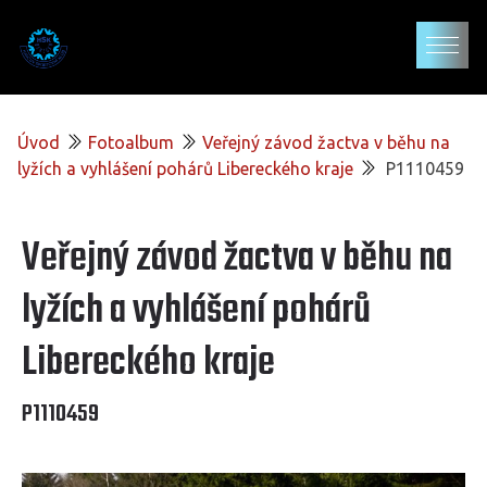
Úvod
Fotoalbum
Veřejný závod žactva v běhu na
lyžích a vyhlášení pohárů Libereckého kraje
P1110459
Veřejný závod žactva v běhu na
lyžích a vyhlášení pohárů
Libereckého kraje
P1110459