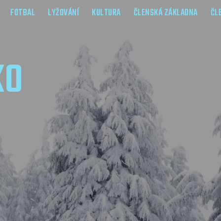
FOTBAL
LYŽOVÁNÍ
KULTURA
ČLENSKÁ ZÁKLADNA
ČL
KO