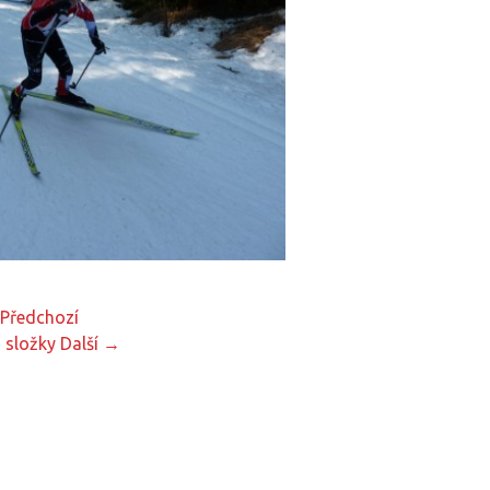
Předchozí
 složky
Další →