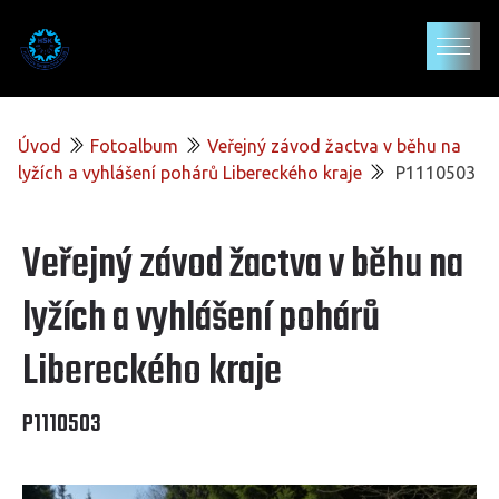
Úvod
Fotoalbum
Veřejný závod žactva v běhu na
lyžích a vyhlášení pohárů Libereckého kraje
P1110503
Veřejný závod žactva v běhu na
lyžích a vyhlášení pohárů
Libereckého kraje
P1110503