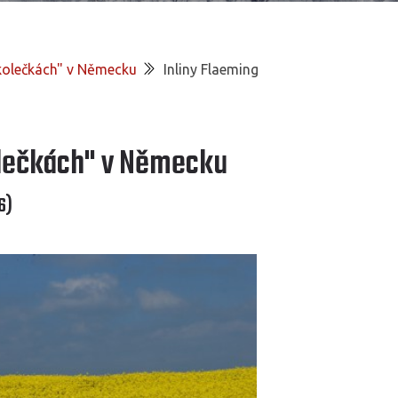
"kolečkách" v Německu
Inliny Flaeming
olečkách" v Německu
6)