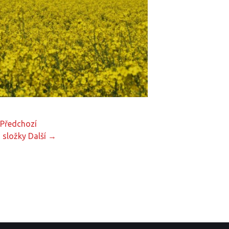
Předchozí
 složky
Další →