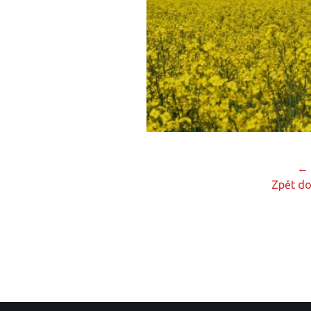
← 
Zpět do