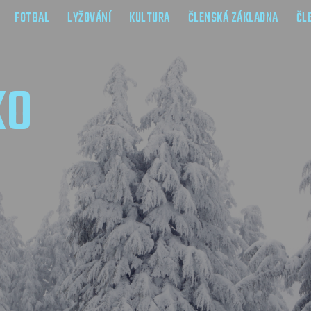
FOTBAL
LYŽOVÁNÍ
KULTURA
ČLENSKÁ ZÁKLADNA
ČL
KO