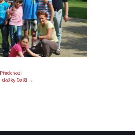
Předchozí
 složky
Další →