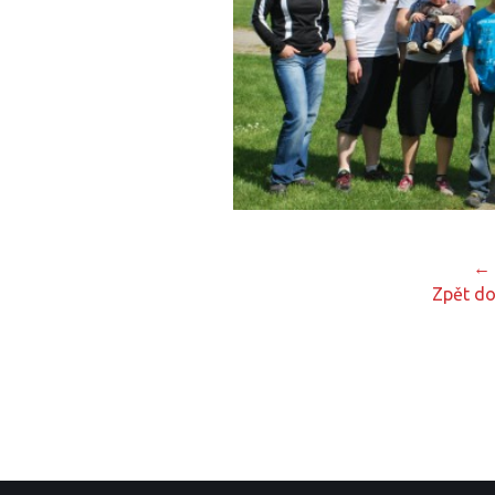
← 
Zpět do