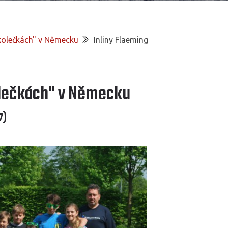
"kolečkách" v Německu
Inliny Flaeming
olečkách" v Německu
7)