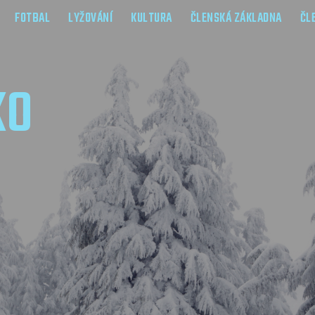
FOTBAL
LYŽOVÁNÍ
KULTURA
ČLENSKÁ ZÁKLADNA
ČL
KO